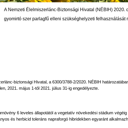
A Nemzeti Élelmiszerlánc-Biztonsági Hivatal (NÉBIH) 2020.
gyomirtó szer parlagfű elleni szükséghelyzeti felhasználását
erlánc-biztonsági Hivatal, a 6300/3788-2/2020. NÉBIH határozatában,
len, 2021. május 1-től 2021. július 31-ig engedélyezte.
övény 6 leveles állapotától a vegetatív növekedési stádium végéig (cs
ányos és herbicid toleráns napraforgó hibridekben egyaránt alkalmazh