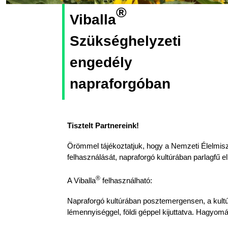
®
Viballa
Szükséghelyzeti
engedély
napraforgóban
Tisztelt Partnereink!
Örömmel tájékoztatjuk, hogy a Nemzeti Élelmisz
felhasználását, napraforgó kultúrában parlagfű el
®
A Viballa
felhasználható:
Napraforgó kultúrában posztemergensen, a kultúrn
lémennyiséggel, földi géppel kijuttatva. Hagyom