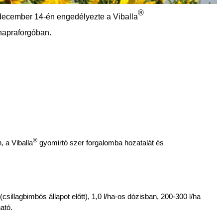
®
 december 14-én engedélyezte a Viballa
 napraforgóban.
®
 a Viballa
gyomirtó szer forgalomba hozatalát és
illagbimbós állapot előtt), 1,0 l/ha-os dózisban, 200-300 l/ha
ató.