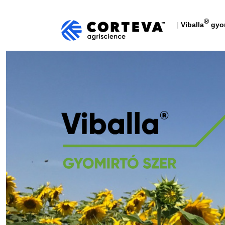
®
|
Viballa
gyom