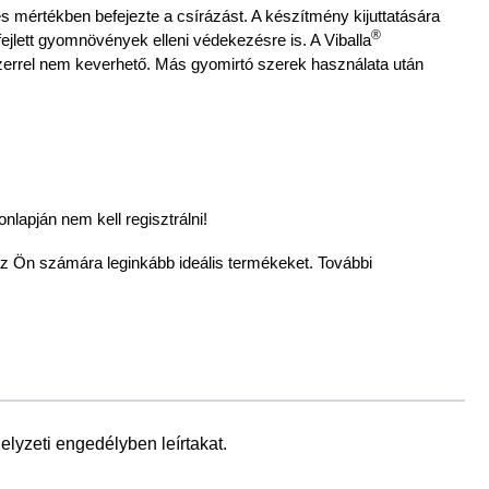
eljes mértékben befejezte a csírázást. A készítmény kijuttatására
®
fejlett gyomnövények elleni védekezésre is. A Viballa
szerrel nem keverhető. Más gyomirtó szerek használata után
lapján nem kell regisztrálni!
az Ön számára leginkább ideális termékeket. További
lyzeti engedélyben leírtakat.