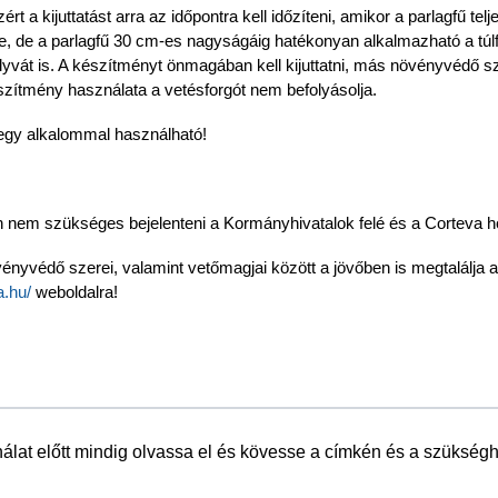
zért a kijuttatást arra az időpontra kell időzíteni, amikor a parlagfű t
sége, de a parlagfű 30 cm-es nagyságáig hatékonyan alkalmazható a túl
ályvát is. A készítményt önmagában kell kijuttatni, más növényvédő 
zítmény használata a vetésforgót nem befolyásolja.
egy alkalommal használható!
n nem szükséges bejelenteni a Kormányhivatalok felé és a Corteva hon
ényvédő szerei, valamint vetőmagjai között a jövőben is megtalálja 
a.hu/
weboldalra!
lat előtt mindig olvassa el és kövesse a címkén és a szükséghe