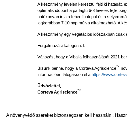
A készítmény levélen keresztül fejti ki hatását, e
optimális időpont a parlagfű 6-8 leveles fejlett
hatékonyan irtja a fehér libatopot és a selyemm
legkorábban 7-10 nap múlva alkalmazható. A kés
A készítmény egy vegetációs időszakban csak 
Forgalmazási kategória: I.
Változás, hogy a Viballa felhasználását 2021-be
™
Bízunk benne, hogy a Corteva Agriscience
növ
információért látogasson el a
https://www.cortev
Üdvözlettel,
™
Corteva Agriscience
A növényvédő szereket biztonságosan kell használni. Haszná